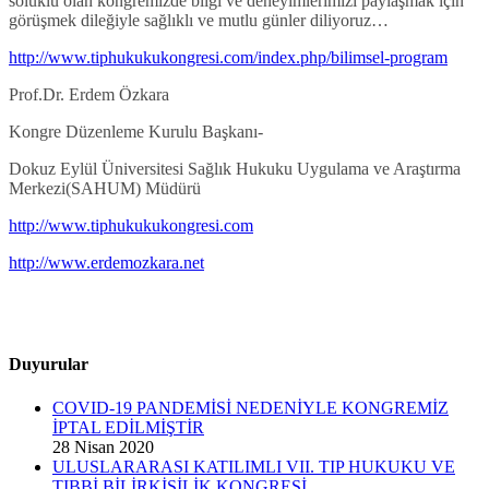
soluklu olan kongremizde bilgi ve deneyimlerimizi paylaşmak için
görüşmek dileğiyle sağlıklı ve mutlu günler diliyoruz…
http://www.tiphukukukongresi.com/index.php/bilimsel-program
Prof.Dr. Erdem Özkara
Kongre Düzenleme Kurulu Başkanı-
Dokuz Eylül Üniversitesi Sağlık Hukuku Uygulama ve Araştırma
Merkezi(SAHUM) Müdürü
http://www.tiphukukukongresi.com
http://www.erdemozkara.net
Duyurular
COVID-19 PANDEMİSİ NEDENİYLE KONGREMİZ
İPTAL EDİLMİŞTİR
28 Nisan 2020
ULUSLARARASI KATILIMLI VII. TIP HUKUKU VE
TIBBİ BİLİRKİŞİLİK KONGRESİ