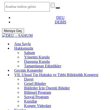
DEU
DEBİS
Menüye Geç
Ana Sayfa
Hakkımızda
Sahum
Yönetim Kurulu
Danışma Kurulu
Tamamlanan Etkinlikler
Geçmiş Kongreler
VII. Ulusal Tıp Hukuku ve Tıbbi Bilirkişilik Kongresi
Davet
Genel Bilgiler
Bildiriler İçin Önemli Bilgiler
Bilimsel Program
Sosyal Program
Kurullar
Kongre Videoları