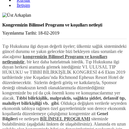
Kurslar
İletişim
Kongremizin Bilimsel Programı ve koşulları netleşti
Yayınlanma Tarihi: 18-02-2019
Tıp Hukukuna ilgi duyan değerli üyeler; ülkemiz sağlık sistemindeki
güncel durumu ve yakın gelecekte bizi bekleyen olası sorunları ele
alacağımız
kongremizin Bilimsel Programı ve koşulları
netleşmiştir
, bir kez daha hatırlatmak istedik. Tıp Hukukuna ilgi
duyan herkesi aramızda görmek istediğimiz VI. ULUSAL TIP
HUKUKU ve TIBBİ BİLİRKİŞİLİK KONGRESİ 4-6 Ekim 2019
tarihlerinde yine Kuşadası’nda Richmond Ephesus Resort Hotel de
düzenlenecektir. Sizlerin değerli görüş ve katkılarıyla, Sponsor
desteği olmaksızın kendi olanaklarımızla düzenlediğimiz
kongremizde bu yıl da çok önemli konu ve konuşmacılarımız yer
alacak.
Tıbbi bilirkişilik, malpraktis, sağlıkta şiddet, defansif tıp,
maluliyet bilirkişiliği vb. gibi
. Oldukça değişken verilerle seyreden
ekonomik tabloya rağmen özel gayretlerimizle son derece ekonomik
koşullarda düzenlemeye çalıştığımız kongremize ait
Genel
Bilgileri
ve netleşen
BİLİMSEL PROGRAMI
sitemizde
bulabilirsiniz (aşağıdaki linkten de ulaşabilirsiniz). Alanında en uzun